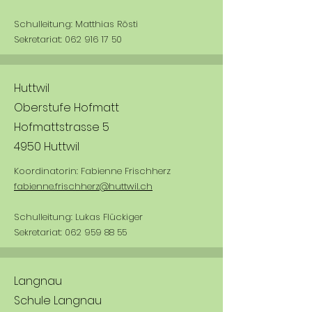
Schulleitung: Matthias Rösti
Sekretariat:
062 916 17 50
Huttwil
Oberstufe Hofmatt
Hofmattstrasse 5
4950 Huttwil
Koordinatorin: Fabienne Frischherz
fabienne.frischherz@huttwil.ch
Schulleitung: Lukas Flückiger
Sekretariat:
062 959 88 55
Langnau
Schule Langnau