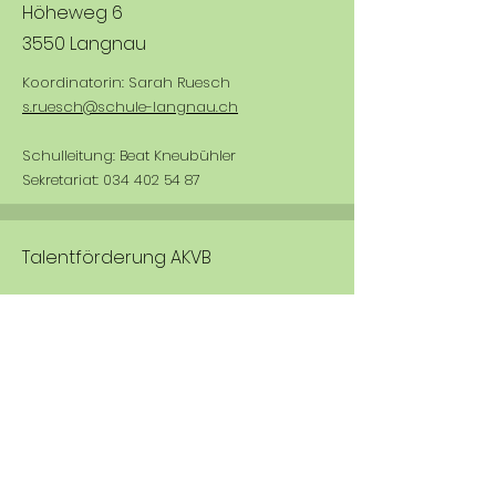
Höheweg 6
3550 Langnau
Koordinatorin: Sarah Ruesch
s.ruesch@schule-langnau.ch
Schulleitung: Beat Kneubühler
Sekretariat:
034 402 54 87
Talentförderung AKVB
Ursula Schüpbach
ursula.schuepbach@be.ch
+41 31 633 84 01