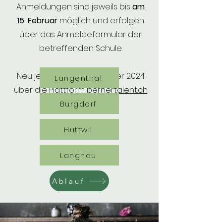
Anmeldungen sind jeweils bis
am
15. Februar
möglich und erfolgen
über das Anmeldeformular der
betreffenden Schule.
Neu jetzt auch ab 1. Oktober 2024
Langenthal
über die Plattform
bernertalent.ch
Burgdorf
Huttwil
Langnau
Ablauf