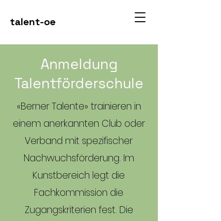
talent-oe
Anmeldung
Talentförderschule
«Berner Talente» trainieren in
einem anerkannten Club oder
Verband mit spezifischer
Nachwuchsförderung. Im
Kunstbereich legt die
Fachkommission die
Zugangskriterien fest. Die