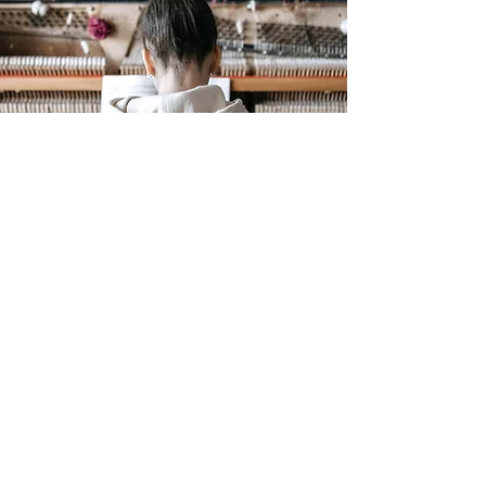
Beilagen
Eine kantonale Fachkommission im
sportlichen sowie auch im
musischen Bereich entscheidet
über den Status Berner Talent und
somit die Aufnahme in unser
Talentförderprogramm. Die